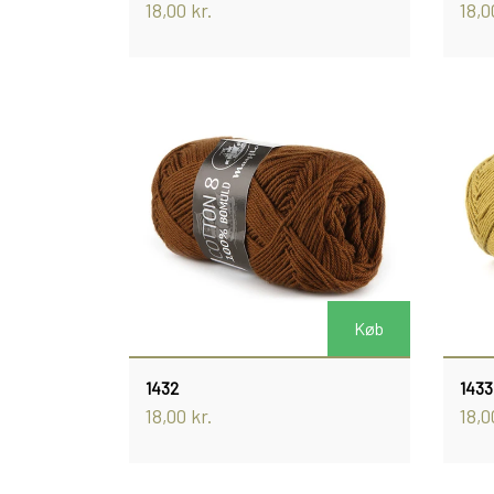
18,00 kr.
18,0
Køb
1432
1433
18,00 kr.
18,0