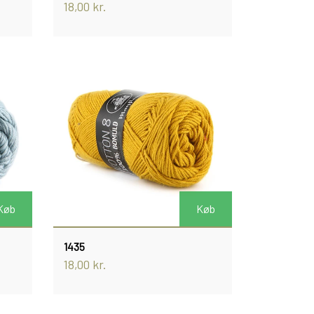
18,00 kr.
Køb
Køb
1435
18,00 kr.