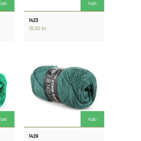
Køb
Køb
1423
18,00 kr.
Køb
Køb
1429