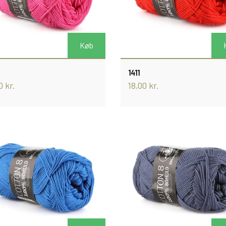
Køb
1411
0 kr.
18,00 kr.