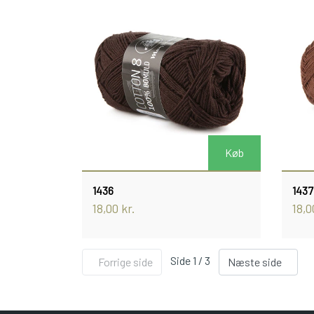
Køb
1436
1437
18,00 kr.
18,0
Side 1 / 3
Forrige side
Næste side