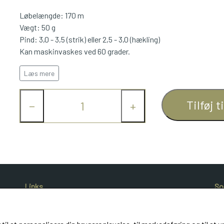
Løbelængde: 170 m
Vægt: 50 g
Pind: 3,0 - 3,5 (strik) eller 2,5 - 3,0 (hækling)
Kan maskinvaskes ved 60 grader.
Læs mere
Tilføj t
−
+
Links
So
Salgs- og leveringsbetingelser
Cookies