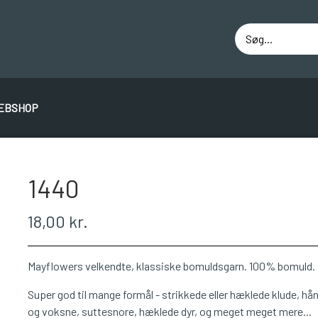
EBSHOP
ÁLAFOSS LOPI
EINBAND
BOMULD 8/4
JUNIO
1440
18,00 kr.
Mayflowers velkendte, klassiske bomuldsgarn. 100% bomuld.
Super god til mange formål - strikkede eller hæklede klude, h
og voksne, suttesnore, hæklede dyr, og meget meget mere...