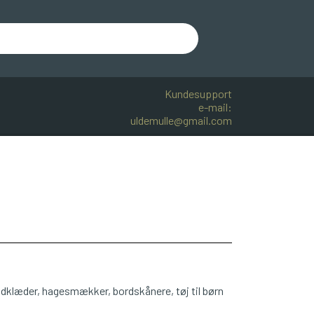
Kundesupport
e-mail:
uldemulle@gmail.com
R BOMULD
KNITPRO
OPSKRIFTER
åndklæder, hagesmækker, bordskånere, tøj til børn