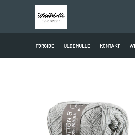
FORSIDE
ULDEMULLE
KONTAKT
W
PLÖTULOPI
LÉTTLOPI
1 CLASS
GAVEKORT