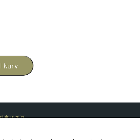
il kurv
ciale medier