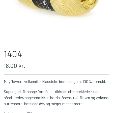
WEBSHOP
PLÖTULOPI
LÉTTLOPI
1404
1 CLASS
18,00 kr.
ÁLAFOSS LOPI
Mayflowers velkendte, klassiske bomuldsgarn. 100% bomuld.
EINBAND
Super god til mange formål - strikkede eller hæklede klude,
håndklæder, hagesmækker, bordskånere, tøj til børn og voksne,
suttesnore, hæklede dyr, og meget meget mere...
BOMULD 8/4