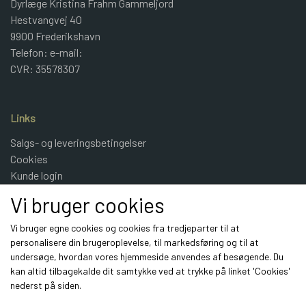
Dyrlæge Kristina Frahm Gammeljord
Hestvangvej 40
9900 Frederikshavn
Telefon: e-mail:
CVR: 35578307
Links
Salgs- og leveringsbetingelser
Cookies
Kunde login
UldeMulle
Vi bruger cookies
Kontakt
Vi bruger egne cookies og cookies fra tredjeparter til at
personalisere din brugeroplevelse, til markedsføring og til at
Sociale medier
undersøge, hvordan vores hjemmeside anvendes af besøgende. Du
kan altid tilbagekalde dit samtykke ved at trykke på linket 'Cookies'
nederst på siden.