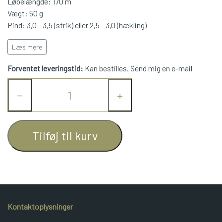
Løbelængde: 170 m
Vægt: 50 g
JUNIOR BOMULD
Pind: 3,0 - 3,5 (strik) eller 2,5 - 3,0 (hækling)
Kan maskinvaskes ved 60 grader.
Læs mere
KNITPRO
Forventet leveringstid:
Kan bestilles. Send mig en e-mail
OPSKRIFTER
−
+
GAVEKORT
Tilføj til kurv
Kontaktoplysninger