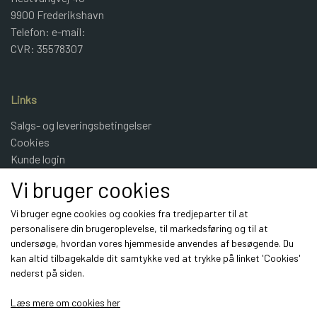
9900 Frederikshavn
Telefon: e-mail:
CVR: 35578307
Links
Salgs- og leveringsbetingelser
Cookies
Kunde login
UldeMulle
Vi bruger cookies
Kontakt
Vi bruger egne cookies og cookies fra tredjeparter til at
personalisere din brugeroplevelse, til markedsføring og til at
Sociale medier
undersøge, hvordan vores hjemmeside anvendes af besøgende. Du
kan altid tilbagekalde dit samtykke ved at trykke på linket 'Cookies'
nederst på siden.
Læs mere om cookies her