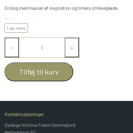
En bog med masser af inspiration og timers strikkeglæde.
JUNIOR BOMULD
God fornøjelse!
Læs mere
KNITPRO
−
+
OPSKRIFTER
GAVEKORT
Tilføj til kurv
Kontaktoplysninger
Dyrlæge Kristina Frahm Gammeljord
Hestvangvej 40