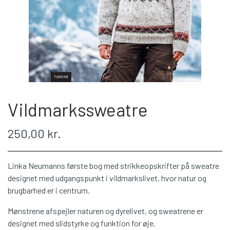
WEBSHOP
PLÖTULOPI
LÉTTLOPI
Vildmarkssweatre
1 CLASS
250,00 kr.
ÁLAFOSS LOPI
Linka Neumanns første bog med strikkeopskrifter på sweatre
EINBAND
designet med udgangspunkt i vildmarkslivet, hvor natur og
brugbarhed er i centrum.
Mønstrene afspejler naturen og dyrelivet, og sweatrene er
BOMULD 8/4
designet med slidstyrke og funktion for øje.