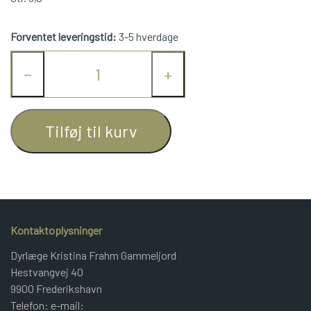
JUNIOR BOMULD
Forventet leveringstid:
3-5 hverdage
KNITPRO
−
+
OPSKRIFTER
Tilføj til kurv
GAVEKORT
Kontaktoplysninger
Dyrlæge Kristina Frahm Gammeljord
Hestvangvej 40
9900 Frederikshavn
Telefon: e-mail: