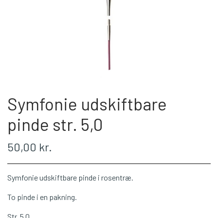
WEBSHOP
PLÖTULOPI
LÉTTLOPI
Symfonie udskiftbare
1 CLASS
pinde str. 5,0
ÁLAFOSS LOPI
50,00 kr.
EINBAND
Symfonie udskiftbare pinde i rosentræ.
To pinde i en pakning.
BOMULD 8/4
Str. 5,0