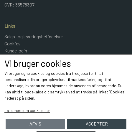
CVR: 35578307
Links
Salgs- og leveringsbetingelser
Cookies
Kunde login
UldeMulle
Vi bruger cookies
Kontakt
Vi bruger egne cookies og cookies fra tredjeparter til at
personalisere din brugeroplevelse, til markedsføring og til at
Sociale medier
undersøge, hvordan vores hjemmeside anvendes af besøgende. Du
kan altid tilbagekalde dit samtykke ved at trykke på linket 'Cookies'
nederst på siden.
Læs mere om cookies her
AFVIS
ACCEPTER