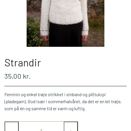
WEBSHOP
PLÖTULOPI
LÉTTLOPI
Strandir
1 CLASS
35,00 kr.
ÁLAFOSS LOPI
Feminin og enkel trøje strikket i einband og plötulopi
EINBAND
(pladegarn). God især i sommerhalvåret, da det er en let trøje,
som på én og samme tid er varm og luftig.
BOMULD 8/4