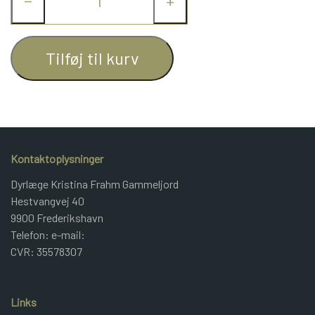
−
+
JUNIOR BOMULD
Tilføj til kurv
KNITPRO
OPSKRIFTER
Kontaktoplysninger
GAVEKORT
Dyrlæge Kristina Frahm Gammeljord
Hestvangvej 40
9900 Frederikshavn
Telefon: e-mail:
CVR: 35578307
Links