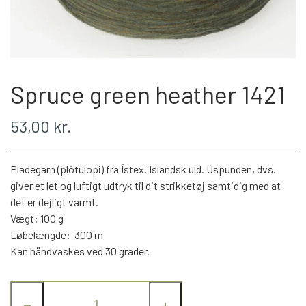
WEBSHOP
PLÖTULOPI
Spruce green heather 1421
LÉTTLOPI
53,00 kr.
1 CLASS
Pladegarn (plötulopi) fra Ístex. Islandsk uld. Uspunden, dvs.
giver et let og luftigt udtryk til dit strikketøj samtidig med at
ÁLAFOSS LOPI
det er dejligt varmt.
Vægt: 100 g
EINBAND
Løbelængde: 300 m
Kan håndvaskes ved 30 grader.
BOMULD 8/4
−
+