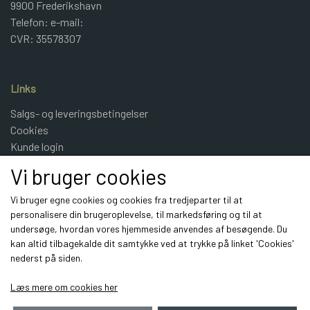
9900 Frederikshavn
Telefon: e-mail:
CVR: 35578307
Links
Salgs- og leveringsbetingelser
Cookies
Kunde login
UldeMulle
Vi bruger cookies
Kontakt
Vi bruger egne cookies og cookies fra tredjeparter til at
personalisere din brugeroplevelse, til markedsføring og til at
Sociale medier
undersøge, hvordan vores hjemmeside anvendes af besøgende. Du
kan altid tilbagekalde dit samtykke ved at trykke på linket 'Cookies'
nederst på siden.
Læs mere om cookies her