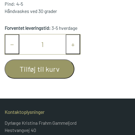
Pind: 4-5
JUNIOR BOMULD
Håndvaskes ved 30 grader
Forventet leveringstid:
3-5 hverdage
KNITPRO
−
+
OPSKRIFTER
Tilføj til kurv
GAVEKORT
Kontaktoplysninger
Dyrlæge Kristina Frahm Gammeljord
Hestvangvej 40