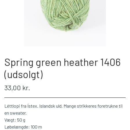
WEBSHOP
PLÖTULOPI
LÉTTLOPI
Spring green heather 1406
1 CLASS
(udsolgt)
ÁLAFOSS LOPI
33,00 kr.
EINBAND
Léttlopi fra Ístex. Islandsk uld. Mange strikkeres foretrukne til
en sweater.
BOMULD 8/4
Vægt: 50 g
Løbelængde: 100 m