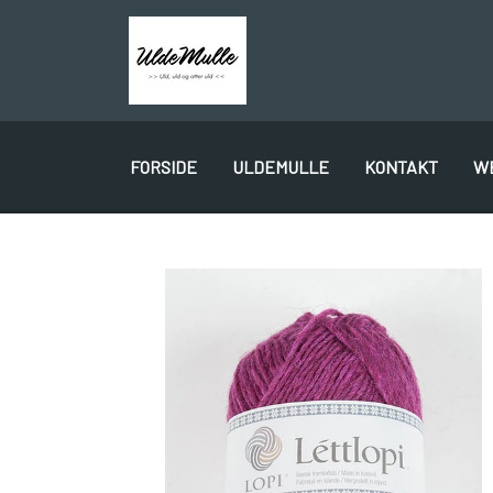
FORSIDE
ULDEMULLE
KONTAKT
W
PLÖTULOPI
LÉTTLOPI
1 CLASS
GAVEKORT