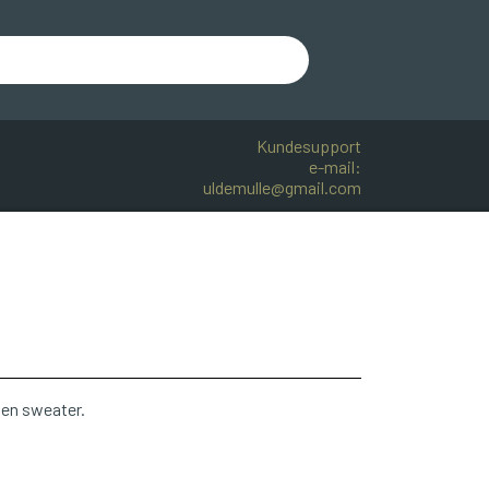
Kundesupport
e-mail:
uldemulle@gmail.com
R BOMULD
KNITPRO
OPSKRIFTER
l en sweater.