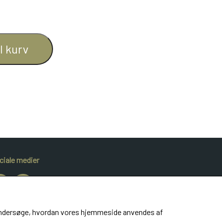
il kurv
ciale medier
at undersøge, hvordan vores hjemmeside anvendes af