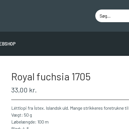
EBSHOP
ÁLAFOSS LOPI
EINBAND
BOMULD 8/4
JUNIO
Royal fuchsia 1705
33,00 kr.
Léttlopi fra Ístex. Islandsk uld. Mange strikkeres foretrukne ti
Vægt: 50 g
Løbelængde: 100 m
Pind: 4-5