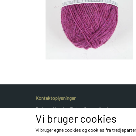
Kontaktoplysninger
Dyrlæge Kristina Frahm Gammeljord
Vi bruger cookies
Hestvangvej 40
9900 Frederikshavn
Vi bruger egne cookies og cookies fra tredjeparter
Telefon: e-mail: