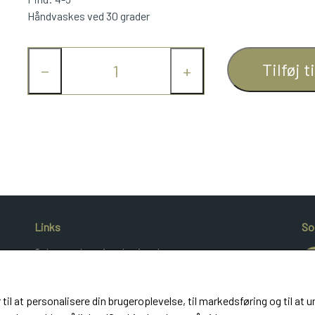
Håndvaskes ved 30 grader
Tilføj t
−
+
Links
So
Salgs- og leveringsbetingelser
Cookies
Kunde login
 til at personalisere din brugeroplevelse, til markedsføring og til 
UldeMulle