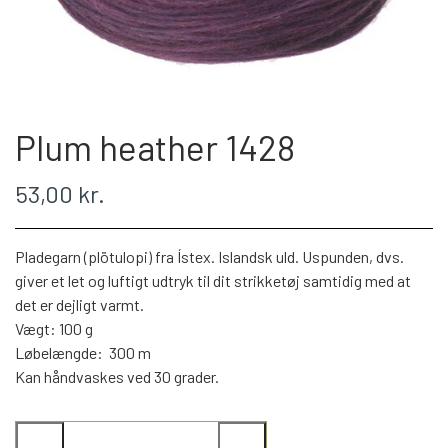
WEBSHOP
PLÖTULOPI
Plum heather 1428
LÉTTLOPI
53,00 kr.
1 CLASS
Pladegarn (plötulopi) fra Ístex. Islandsk uld. Uspunden, dvs.
ÁLAFOSS LOPI
giver et let og luftigt udtryk til dit strikketøj samtidig med at
det er dejligt varmt.
Vægt: 100 g
EINBAND
Løbelængde: 300 m
Kan håndvaskes ved 30 grader.
BOMULD 8/4