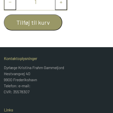
−
+
JUNIOR BOMULD
Tilføj til kurv
KNITPRO
OPSKRIFTER
Kontaktoplysninger
GAVEKORT
Dyrlæge Kristina Frahm Gammeljord
Hestvangvej 40
9900 Frederikshavn
Telefon: e-mail:
CVR: 35578307
Links