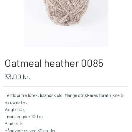
WEBSHOP
PLÖTULOPI
LÉTTLOPI
Oatmeal heather 0085
1 CLASS
33,00 kr.
ÁLAFOSS LOPI
Léttlopi fra Ístex. Islandsk uld. Mange strikkeres foretrukne til
EINBAND
en sweater.
Vægt: 50 g
Løbelængde: 100 m
BOMULD 8/4
Pind: 4-5
Håndvaskes ved 30 grader