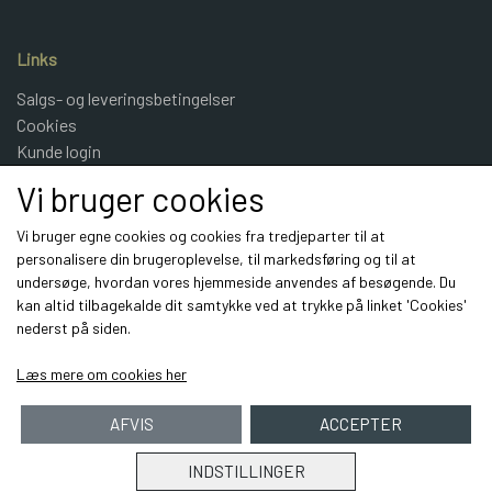
Links
Salgs- og leveringsbetingelser
Cookies
Kunde login
UldeMulle
Vi bruger cookies
Kontakt
Vi bruger egne cookies og cookies fra tredjeparter til at
personalisere din brugeroplevelse, til markedsføring og til at
Sociale medier
undersøge, hvordan vores hjemmeside anvendes af besøgende. Du
kan altid tilbagekalde dit samtykke ved at trykke på linket 'Cookies'
nederst på siden.
Læs mere om cookies her
AFVIS
ACCEPTER
INDSTILLINGER