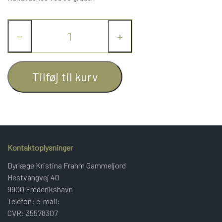
JUNIOR BOMULD
−
+
KNITPRO
Tilføj til kurv
OPSKRIFTER
GAVEKORT
Kontaktoplysninger
Dyrlæge Kristina Frahm Gammeljord
Hestvangvej 40
9900 Frederikshavn
Telefon: e-mail:
CVR: 35578307