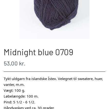
WEBSHOP
PLÖTULOPI
LÉTTLOPI
Midnight blue 0709
1 CLASS
53,00 kr.
ÁLAFOSS LOPI
Tykt uldgarn fra islandske Ístex. Velegnet til sweatere, huer,
EINBAND
vanter, m.m.
Vægt: 100 g.
Løbelængde: 100 m.
BOMULD 8/4
Pind: 5 1/2 - 6 1/2.
Håndvaskes ved ca. 30 grader.