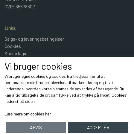
CVR: 35578307
Links
Salgs- og leveringsbetingelser
Cookies
Kunde login
UldeMulle
Vi bruger cookies
Kontakt
Vi bruger egne cookies og cookies fra tredjeparter til at
personalisere din brugeroplevelse, til markedsføring og til at
Sociale medier
undersøge, hvordan vores hjemmeside anvendes af besøgende. Du
kan altid tilbagekalde dit samtykke ved at trykke på linket 'Cookies'
nederst på siden.
Læs mere om cookies her
AFVIS
ACCEPTER