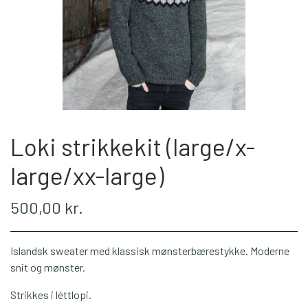
WEBSHOP
PLÖTULOPI
LÉTTLOPI
Loki strikkekit (large/x-
1 CLASS
large/xx-large)
ÁLAFOSS LOPI
500,00 kr.
EINBAND
Islandsk sweater med klassisk mønsterbærestykke. Moderne
snit og mønster.
BOMULD 8/4
Strikkes i léttlopi.