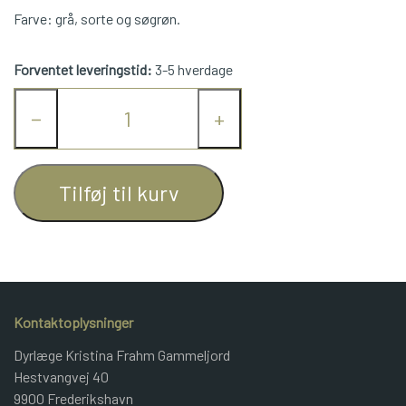
Farve: grå, sorte og søgrøn.
JUNIOR BOMULD
Forventet leveringstid:
3-5 hverdage
KNITPRO
−
+
OPSKRIFTER
Tilføj til kurv
GAVEKORT
Kontaktoplysninger
Dyrlæge Kristina Frahm Gammeljord
Hestvangvej 40
9900 Frederikshavn