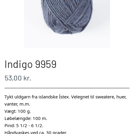
WEBSHOP
PLÖTULOPI
LÉTTLOPI
Indigo 9959
1 CLASS
53,00 kr.
ÁLAFOSS LOPI
Tykt uldgarn fra islandske Ístex. Velegnet til sweatere, huer,
EINBAND
vanter, m.m.
Vægt: 100 g.
Løbelængde: 100 m.
BOMULD 8/4
Pind: 5 1/2 - 6 1/2.
Håndvaskes ved ca. 30 grader.