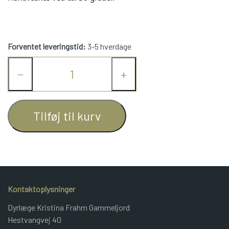
JUNIOR BOMULD
Forventet leveringstid:
3-5 hverdage
KNITPRO
−
+
OPSKRIFTER
Tilføj til kurv
GAVEKORT
Kontaktoplysninger
Dyrlæge Kristina Frahm Gammeljord
Hestvangvej 40