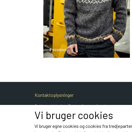
Kontaktoplysninger
Dyrlæge Kristina Frahm Gammeljord
Vi bruger cookies
Hestvangvej 40
9900 Frederikshavn
Vi bruger egne cookies og cookies fra tredjeparter
Telefon: e-mail: