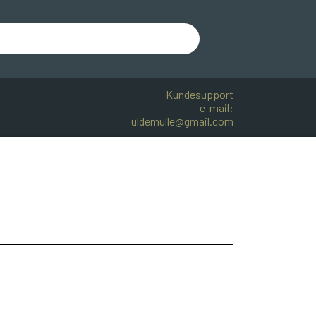
Kundesupport
e-mail:
uldemulle@gmail.com
R BOMULD
KNITPRO
OPSKRIFTER