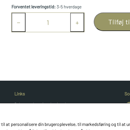
Forventet leveringstid:
3-5 hverdage
Tilføj t
−
+
Links
So
Salgs- og leveringsbetingelser
Cookies
Kunde login
 til at personalisere din brugeroplevelse, til markedsføring og til 
UldeMulle