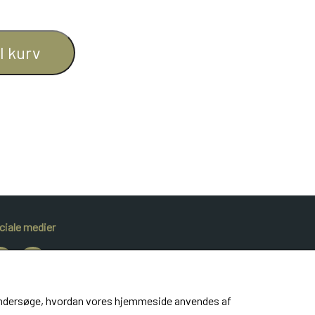
il kurv
ciale medier
at undersøge, hvordan vores hjemmeside anvendes af