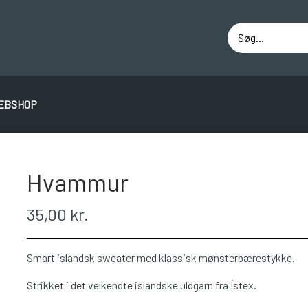
EBSHOP
ÁLAFOSS LOPI
EINBAND
BOMULD 8/4
JUNIO
Hvammur
35,00 kr.
Smart islandsk sweater med klassisk mønsterbærestykke.
Strikket i det velkendte islandske uldgarn fra Ístex.