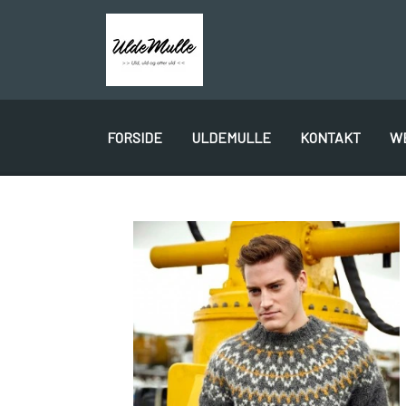
FORSIDE
ULDEMULLE
KONTAKT
W
PLÖTULOPI
LÉTTLOPI
1 CLASS
GAVEKORT