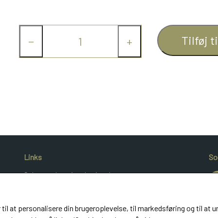
Tilføj t
−
+
Links
So
Salgs- og leveringsbetingelser
Cookies
Kunde login
 til at personalisere din brugeroplevelse, til markedsføring og til 
UldeMulle