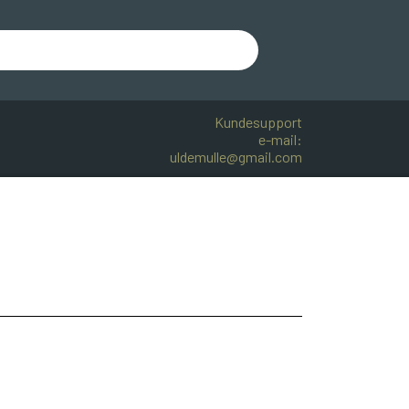
Kundesupport
e-mail:
uldemulle@gmail.com
R BOMULD
KNITPRO
OPSKRIFTER
.