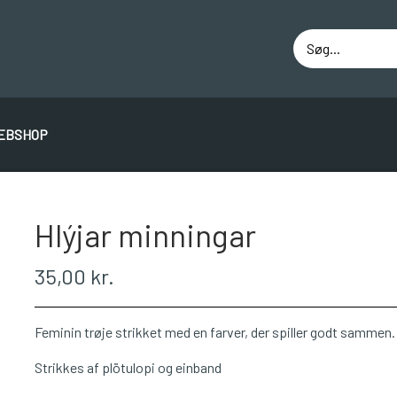
EBSHOP
ÁLAFOSS LOPI
EINBAND
BOMULD 8/4
JUNIO
Hlýjar minningar
35,00 kr.
Feminin trøje strikket med en farver, der spiller godt sammen
Strikkes af plötulopi og einband