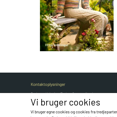
Kontaktoplysninger
Dyrlæge Kristina Frahm Gammeljord
Vi bruger cookies
Hestvangvej 40
9900 Frederikshavn
Vi bruger egne cookies og cookies fra tredjeparter
Telefon: e-mail: