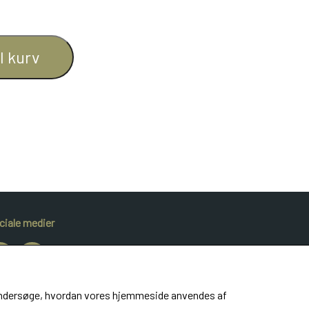
il kurv
ciale medier
at undersøge, hvordan vores hjemmeside anvendes af