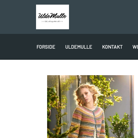
FORSIDE
ULDEMULLE
KONTAKT
W
PLÖTULOPI
LÉTTLOPI
1 CLASS
GAVEKORT