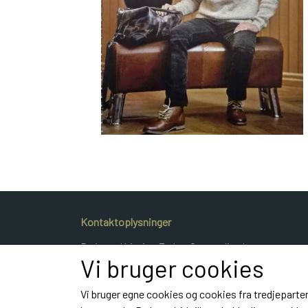
Kontaktoplysninger
Dyrlæge Kristina Frahm Gammeljord
Vi bruger cookies
Hestvangvej 40
9900 Frederikshavn
Vi bruger egne cookies og cookies fra tredjeparter
Telefon: e-mail: