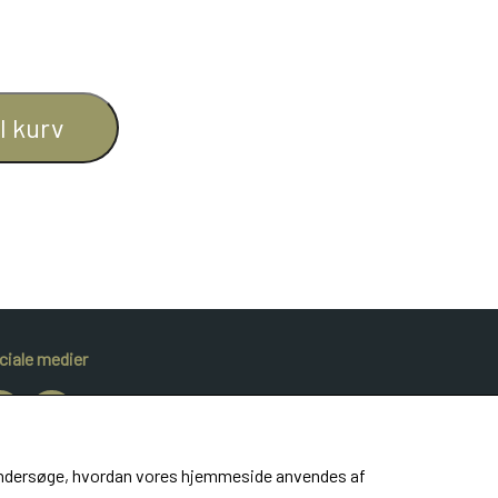
il kurv
ciale medier
at undersøge, hvordan vores hjemmeside anvendes af