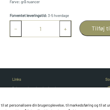
Farve: grå nuancer
Forventet leveringstid:
3-5 hverdage
Tilføj t
−
+
Links
So
Salgs- og leveringsbetingelser
Cookies
Kunde login
 til at personalisere din brugeroplevelse, til markedsføring og til 
UldeMulle