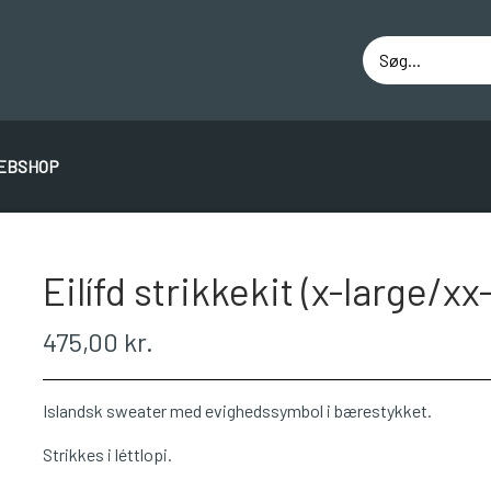
EBSHOP
ÁLAFOSS LOPI
EINBAND
BOMULD 8/4
JUNIO
Eilífd strikkekit (x-large/xx
475,00 kr.
Islandsk sweater med evighedssymbol i bærestykket.
Strikkes i léttlopi.