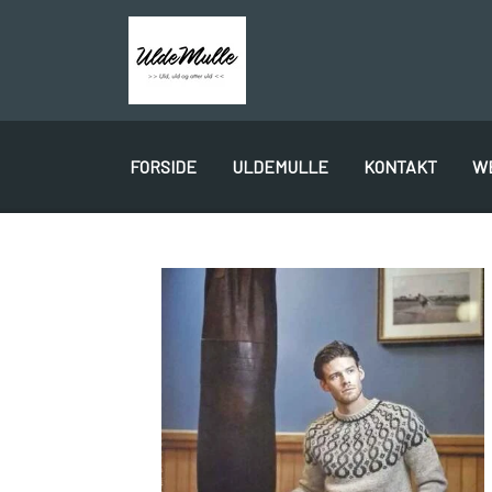
FORSIDE
ULDEMULLE
KONTAKT
W
PLÖTULOPI
LÉTTLOPI
1 CLASS
GAVEKORT