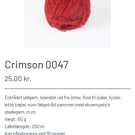
WEBSHOP
PLÖTULOPI
LÉTTLOPI
Crimson 0047
1 CLASS
25,00 kr.
ÁLAFOSS LOPI
Éntrådet uldgarn. Islandsk uld fra Ístex. God til sjaler, kjoler,
EINBAND
lette trøjer, som følgetråd sammen med eksempelvis
pladegarn, m.m.
Vægt: 50 g
BOMULD 8/4
Løbelængde: 250 m
Kan håndvaskes ved 30 grader