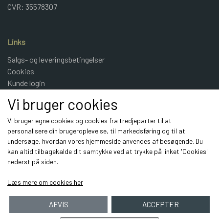
CVR: 35578307
Links
Salgs- og leveringsbetingelser
Cookies
Kunde login
UldeMulle
Vi bruger cookies
Kontakt
Vi bruger egne cookies og cookies fra tredjeparter til at
personalisere din brugeroplevelse, til markedsføring og til at
Sociale medier
undersøge, hvordan vores hjemmeside anvendes af besøgende. Du
kan altid tilbagekalde dit samtykke ved at trykke på linket 'Cookies'
nederst på siden.
Læs mere om cookies her
AFVIS
ACCEPTER