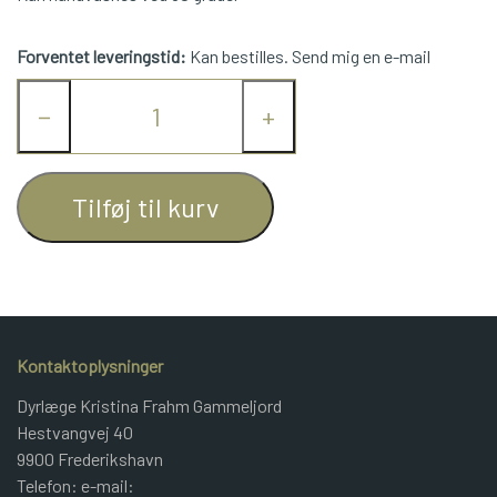
JUNIOR BOMULD
Forventet leveringstid:
Kan bestilles. Send mig en e-mail
KNITPRO
−
+
OPSKRIFTER
Tilføj til kurv
GAVEKORT
Kontaktoplysninger
Dyrlæge Kristina Frahm Gammeljord
Hestvangvej 40
9900 Frederikshavn
Telefon: e-mail: