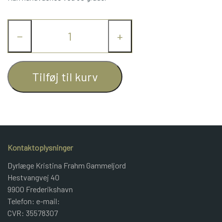
JUNIOR BOMULD
−
+
KNITPRO
Tilføj til kurv
OPSKRIFTER
GAVEKORT
Kontaktoplysninger
Dyrlæge Kristina Frahm Gammeljord
Hestvangvej 40
9900 Frederikshavn
Telefon: e-mail:
CVR: 35578307