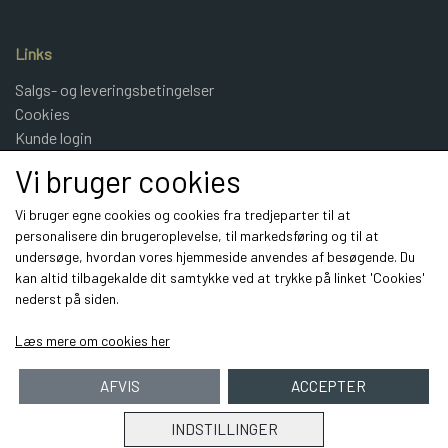
Links
Salgs- og leveringsbetingelser
Cookies
Kunde login
UldeMulle
Vi bruger cookies
Kontakt
Vi bruger egne cookies og cookies fra tredjeparter til at
personalisere din brugeroplevelse, til markedsføring og til at
Sociale medier
undersøge, hvordan vores hjemmeside anvendes af besøgende. Du
kan altid tilbagekalde dit samtykke ved at trykke på linket 'Cookies'
nederst på siden.
Læs mere om cookies her
AFVIS
ACCEPTER
INDSTILLINGER