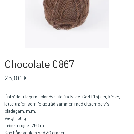
WEBSHOP
PLÖTULOPI
LÉTTLOPI
Chocolate 0867
1 CLASS
25,00 kr.
ÁLAFOSS LOPI
Éntrådet uldgarn. Islandsk uld fra Ístex. God til sjaler, kjoler,
EINBAND
lette trøjer, som følgetråd sammen med eksempelvis
pladegarn, m.m.
Vægt: 50 g
BOMULD 8/4
Løbelængde: 250 m
Kan håndvaskes ved 30 grader