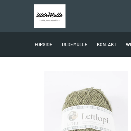
FORSIDE
ULDEMULLE
KONTAKT
W
PLÖTULOPI
LÉTTLOPI
1 CLASS
GAVEKORT