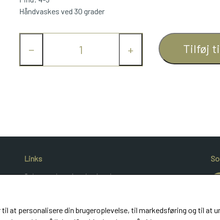
Håndvaskes ved 30 grader
Tilføj t
−
+
Links
So
Salgs- og leveringsbetingelser
Cookies
Kunde login
 til at personalisere din brugeroplevelse, til markedsføring og til 
UldeMulle