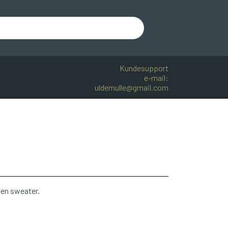
Kundesupport
e-mail:
uldemulle@gmail.com
R BOMULD
KNITPRO
OPSKRIFTER
l en sweater.