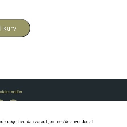
il kurv
ciale medier
at undersøge, hvordan vores hjemmeside anvendes af