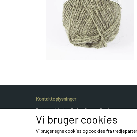
Kontaktoplysninger
Dyrlæge Kristina Frahm Gammeljord
Vi bruger cookies
Hestvangvej 40
9900 Frederikshavn
Vi bruger egne cookies og cookies fra tredjeparter
Telefon: e-mail: