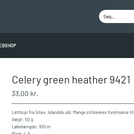
EBSHOP
ÁLAFOSS LOPI
EINBAND
BOMULD 8/4
JUNIO
Celery green heather 9421
33,00 kr.
Léttlopi fra Ístex. Islandsk uld. Mange strikkeres foretrukne ti
Vægt: 50 g
Løbelængde: 100 m
Pind: 4-5