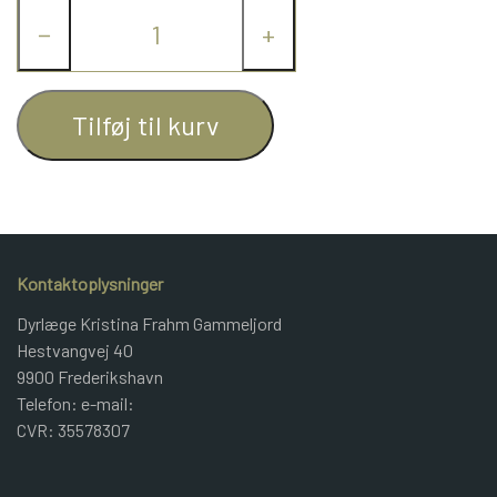
−
+
JUNIOR BOMULD
KNITPRO
Tilføj til kurv
OPSKRIFTER
GAVEKORT
Kontaktoplysninger
Dyrlæge Kristina Frahm Gammeljord
Hestvangvej 40
9900 Frederikshavn
Telefon: e-mail:
CVR: 35578307