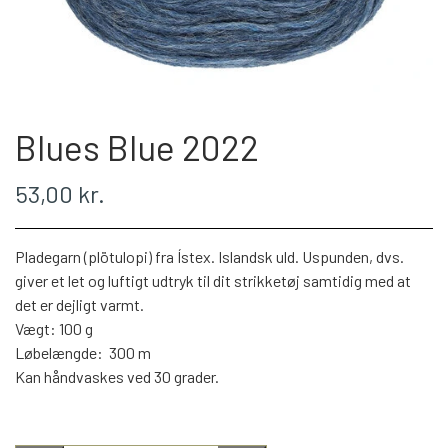
WEBSHOP
PLÖTULOPI
Blues Blue 2022
LÉTTLOPI
53,00 kr.
1 CLASS
Pladegarn (plötulopi) fra Ístex. Islandsk uld. Uspunden, dvs.
ÁLAFOSS LOPI
giver et let og luftigt udtryk til dit strikketøj samtidig med at
det er dejligt varmt.
Vægt: 100 g
EINBAND
Løbelængde: 300 m
Kan håndvaskes ved 30 grader.
BOMULD 8/4