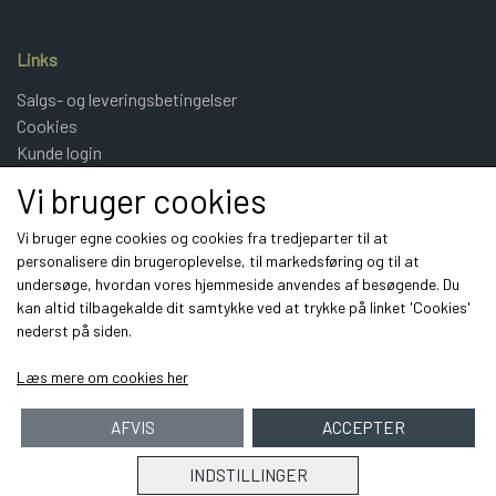
Links
Salgs- og leveringsbetingelser
Cookies
Kunde login
UldeMulle
Vi bruger cookies
Kontakt
Vi bruger egne cookies og cookies fra tredjeparter til at
personalisere din brugeroplevelse, til markedsføring og til at
Sociale medier
undersøge, hvordan vores hjemmeside anvendes af besøgende. Du
kan altid tilbagekalde dit samtykke ved at trykke på linket 'Cookies'
nederst på siden.
Læs mere om cookies her
AFVIS
ACCEPTER
INDSTILLINGER