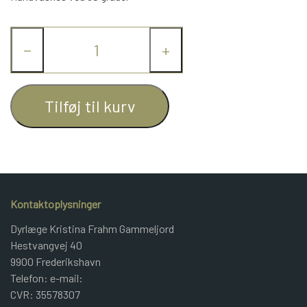
JUNIOR BOMULD
−
+
KNITPRO
Tilføj til kurv
OPSKRIFTER
GAVEKORT
Kontaktoplysninger
Dyrlæge Kristina Frahm Gammeljord
Hestvangvej 40
9900 Frederikshavn
Telefon: e-mail:
CVR: 35578307