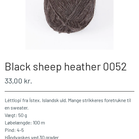
WEBSHOP
PLÖTULOPI
LÉTTLOPI
Black sheep heather 0052
1 CLASS
33,00 kr.
ÁLAFOSS LOPI
Léttlopi fra Ístex. Islandsk uld. Mange strikkeres foretrukne til
EINBAND
en sweater.
Vægt: 50 g
Løbelængde: 100 m
BOMULD 8/4
Pind: 4-5
Håndvaskes ved 30 grader