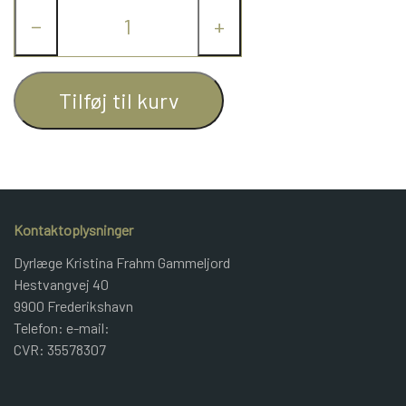
−
+
JUNIOR BOMULD
Glædelig jul!
KNITPRO
Tilføj til kurv
OPSKRIFTER
GAVEKORT
Kontaktoplysninger
Dyrlæge Kristina Frahm Gammeljord
Hestvangvej 40
9900 Frederikshavn
Telefon: e-mail:
CVR: 35578307