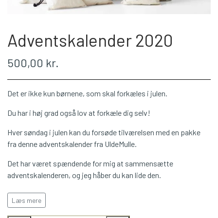
WEBSHOP
Adventskalender 2020
PLÖTULOPI
500,00 kr.
LÉTTLOPI
Det er ikke kun børnene, som skal forkæles i julen.
1 CLASS
Du har i høj grad også lov at forkæle dig selv!
Hver søndag i julen kan du forsøde tilværelsen med en pakke
ÁLAFOSS LOPI
fra denne adventskalender fra UldeMulle.
Det har været spændende for mig at sammensætte
EINBAND
adventskalenderen, og jeg håber du kan lide den.
Uden at røbe for meget af, hvad adventskalenderen indeholder,
BOMULD 8/4
Læs mere
kan jeg fortælle at du både skal 'studere', være aktiv med
pindene og vælge lige det, du ønsker dig.