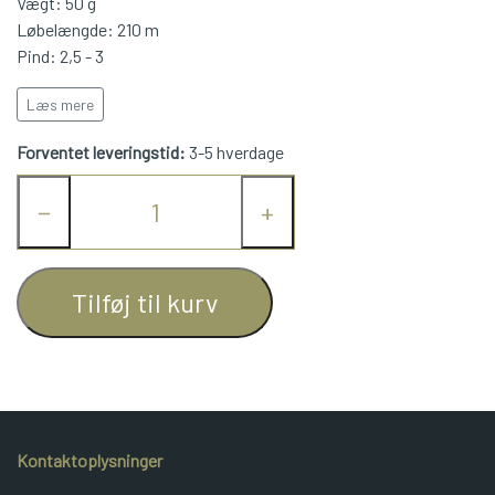
Vægt: 50 g
Løbelængde: 210 m
JUNIOR BOMULD
Pind: 2,5 - 3
Kan maskinvaskes ved 40 grader
Læs mere
KNITPRO
Forventet leveringstid:
3-5 hverdage
OPSKRIFTER
−
+
GAVEKORT
Tilføj til kurv
Kontaktoplysninger