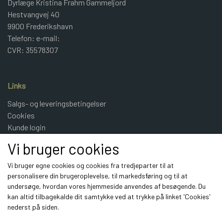
Dyrlæge Kristina Frahm Gammeljord
Hestvangvej 40
9900 Frederikshavn
Telefon: e-mail:
CVR: 35578307
Links
Salgs- og leveringsbetingelser
Cookies
Kunde login
UldeMulle
Vi bruger cookies
Kontakt
Vi bruger egne cookies og cookies fra tredjeparter til at
personalisere din brugeroplevelse, til markedsføring og til at
Sociale medier
undersøge, hvordan vores hjemmeside anvendes af besøgende. Du
kan altid tilbagekalde dit samtykke ved at trykke på linket 'Cookies'
nederst på siden.