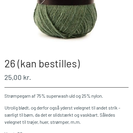
WEBSHOP
PLÖTULOPI
LÉTTLOPI
26 (kan bestilles)
1 CLASS
25,00 kr.
ÁLAFOSS LOPI
Strømpegarn af 75% superwash uld og 25% nylon.
EINBAND
Utrolig blødt, og derfor også yderst velegnet til andet strik -
særligt til børn, da det er slidstærkt og vaskbart. Således
velegnet til trøjer, huer, strømper, m.m.
BOMULD 8/4