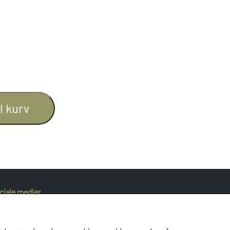
il kurv
ciale medier