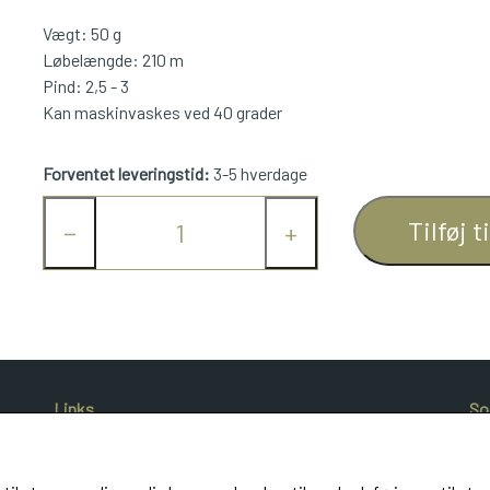
Vægt: 50 g
Løbelængde: 210 m
Pind: 2,5 - 3
Kan maskinvaskes ved 40 grader
Forventet leveringstid:
3-5 hverdage
Tilføj t
−
+
Links
So
Salgs- og leveringsbetingelser
Cookies