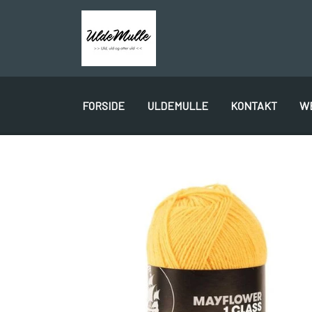
FORSIDE
ULDEMULLE
KONTAKT
W
PLÖTULOPI
LÉTTLOPI
1 CLASS
GAVEKORT