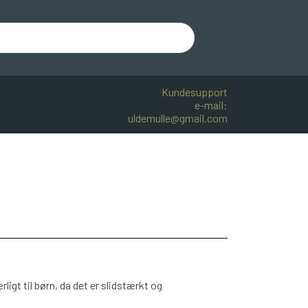
Kundesupport
e-mail:
uldemulle@gmail.com
R BOMULD
KNITPRO
OPSKRIFTER
rligt til børn, da det er slidstærkt og