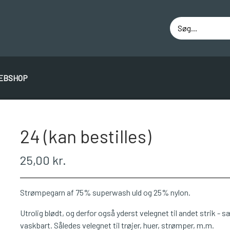
EBSHOP
ÁLAFOSS LOPI
EINBAND
BOMULD 8/4
JUNIO
24 (kan bestilles)
25,00 kr.
Strømpegarn af 75% superwash uld og 25% nylon.
Utrolig blødt, og derfor også yderst velegnet til andet strik - sæ
vaskbart. Således velegnet til trøjer, huer, strømper, m.m.