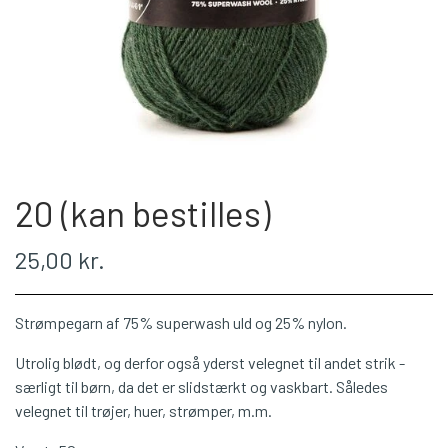
WEBSHOP
PLÖTULOPI
LÉTTLOPI
20 (kan bestilles)
1 CLASS
25,00 kr.
ÁLAFOSS LOPI
Strømpegarn af 75% superwash uld og 25% nylon.
EINBAND
Utrolig blødt, og derfor også yderst velegnet til andet strik -
særligt til børn, da det er slidstærkt og vaskbart. Således
velegnet til trøjer, huer, strømper, m.m.
BOMULD 8/4