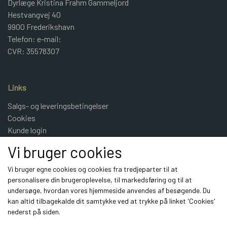
Dyrlæge Kristina Frahm Gammeljord
Hestvangvej 40
9900 Frederikshavn
Telefon: e-mail:
CVR: 35578307
Links
Salgs- og leveringsbetingelser
Cookies
Kunde login
UldeMulle
Vi bruger cookies
Kontakt
Vi bruger egne cookies og cookies fra tredjeparter til at
personalisere din brugeroplevelse, til markedsføring og til at
Sociale medier
undersøge, hvordan vores hjemmeside anvendes af besøgende. Du
kan altid tilbagekalde dit samtykke ved at trykke på linket 'Cookies'
nederst på siden.