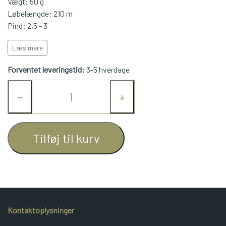
Vægt: 50 g
Løbelængde: 210 m
JUNIOR BOMULD
Pind: 2,5 - 3
Kan maskinvaskes ved 40 grader
Læs mere
KNITPRO
Forventet leveringstid:
3-5 hverdage
OPSKRIFTER
−
+
GAVEKORT
Tilføj til kurv
Kontaktoplysninger