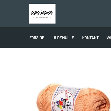
FORSIDE
ULDEMULLE
KONTAKT
W
PLÖTULOPI
LÉTTLOPI
1 CLASS
GAVEKORT