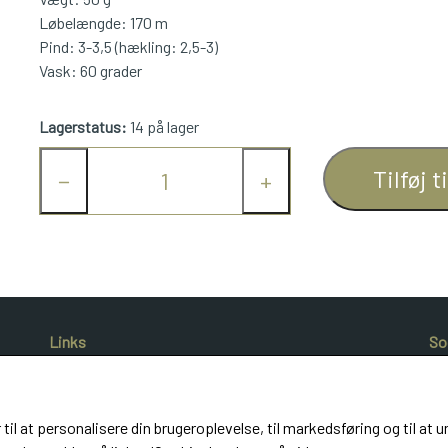
Løbelængde: 170 m
Pind: 3-3,5 (hækling: 2,5-3)
Vask: 60 grader
Lagerstatus:
14 på lager
Tilføj t
−
+
Links
So
Salgs- og leveringsbetingelser
Cookies
Kunde login
 til at personalisere din brugeroplevelse, til markedsføring og til 