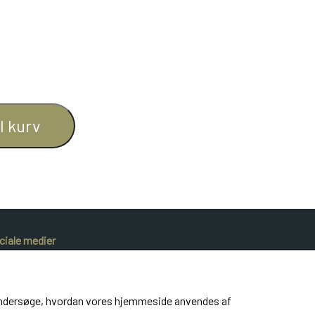
il kurv
ciale medier
at undersøge, hvordan vores hjemmeside anvendes af