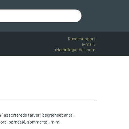
Kundesupport
e-mail:
uldemulle@gmail.com
R BOMULD
KNITPRO
OPSKRIFTER
 assorterede farver i begrænset antal.
nore, børnetøj, sommertøj, m.m.