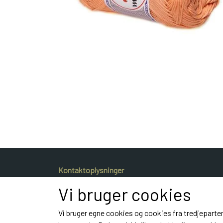
Kontaktoplysninger
Dyrlæge Kristina Frahm Gammeljord
Vi bruger cookies
Hestvangvej 40
9900 Frederikshavn
Vi bruger egne cookies og cookies fra tredjeparter