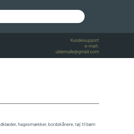
Kundesupport
e-mail:
uldemulle@gmail.com
R BOMULD
KNITPRO
OPSKRIFTER
åndklæder, hagesmækker, bordskånere, tøj til børn