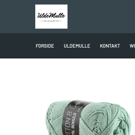
FORSIDE
ULDEMULLE
KONTAKT
W
PLÖTULOPI
LÉTTLOPI
1 CLASS
GAVEKORT