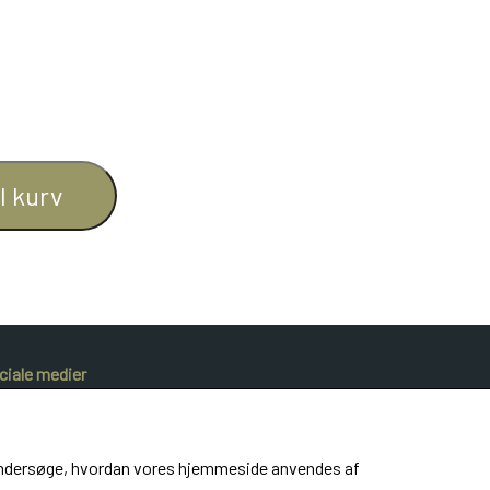
il kurv
ciale medier
at undersøge, hvordan vores hjemmeside anvendes af