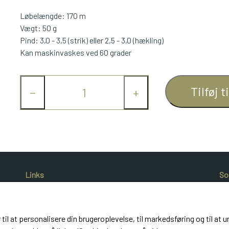
Løbelængde: 170 m
Vægt: 50 g
Pind: 3,0 - 3,5 (strik) eller 2,5 - 3,0 (hækling)
Kan maskinvaskes ved 60 grader
Tilføj t
−
+
Links
So
Salgs- og leveringsbetingelser
Cookies
Kunde login
 til at personalisere din brugeroplevelse, til markedsføring og til 