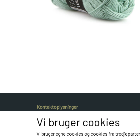
Kontaktoplysninger
Dyrlæge Kristina Frahm Gammeljord
Vi bruger cookies
Hestvangvej 40
9900 Frederikshavn
Vi bruger egne cookies og cookies fra tredjeparter