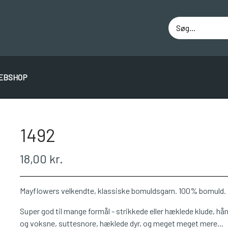
EBSHOP
ÁLAFOSS LOPI
EINBAND
BOMULD 8/4
JUNIO
1492
18,00 kr.
Mayflowers velkendte, klassiske bomuldsgarn. 100% bomuld.
Super god til mange formål - strikkede eller hæklede klude, h
og voksne, suttesnore, hæklede dyr, og meget meget mere...