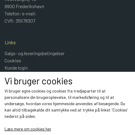
9900 Frederikshavn
Telefon: e-mail:
CVR: 35578307
Links
Salgs- og leveringsbetingelser
Cookies
Kunde login
UldeMulle
Vi bruger cookies
Kontakt
Vi bruger egne cookies og cookies fra tredjeparter til at
personalisere din brugeroplevelse, til markedsføring og til at
Sociale medier
undersøge, hvordan vores hjemmeside anvendes af besøgende. Du
kan altid tilbagekalde dit samtykke ved at trykke på linket 'Cookies'
nederst på siden.
Læs mere om cookies her