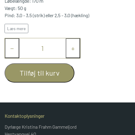
Løbelængde: 170 m
Vægt: 50 g
JUNIOR BOMULD
Pind: 3,0 - 3,5 (strik) eller 2,5 - 3,0 (hækling)
Kan maskinvaskes ved 60 grader
Læs mere
KNITPRO
−
+
OPSKRIFTER
GAVEKORT
Tilføj til kurv
Kontaktoplysninger
Dyrlæge Kristina Frahm Gammeljord
Hestvangvej 40