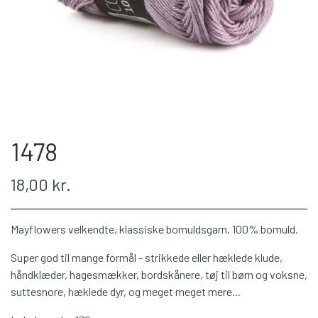
WEBSHOP
PLÖTULOPI
LÉTTLOPI
1478
1 CLASS
18,00 kr.
ÁLAFOSS LOPI
Mayflowers velkendte, klassiske bomuldsgarn. 100% bomuld.
EINBAND
Super god til mange formål - strikkede eller hæklede klude,
håndklæder, hagesmækker, bordskånere, tøj til børn og voksne,
suttesnore, hæklede dyr, og meget meget mere...
BOMULD 8/4