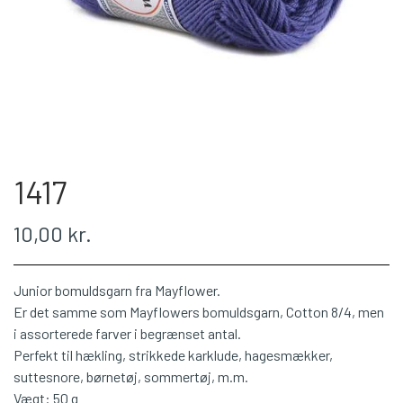
WEBSHOP
PLÖTULOPI
LÉTTLOPI
1417
1 CLASS
10,00 kr.
ÁLAFOSS LOPI
Junior bomuldsgarn fra Mayflower.
EINBAND
Er det samme som Mayflowers bomuldsgarn, Cotton 8/4, men
i assorterede farver i begrænset antal.
Perfekt til hækling, strikkede karklude, hagesmækker,
BOMULD 8/4
suttesnore, børnetøj, sommertøj, m.m.
Vægt: 50 g