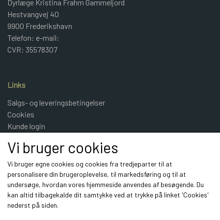
Dyrlæge Kristina Frahm Gammeljord
Hestvangvej 40
9900 Frederikshavn
Telefon: e-mail:
CVR: 35578307
Links
Salgs- og leveringsbetingelser
Cookies
Kunde login
UldeMulle
Vi bruger cookies
Kontakt
Vi bruger egne cookies og cookies fra tredjeparter til at
personalisere din brugeroplevelse, til markedsføring og til at
Sociale medier
undersøge, hvordan vores hjemmeside anvendes af besøgende. Du
kan altid tilbagekalde dit samtykke ved at trykke på linket 'Cookies'
nederst på siden.