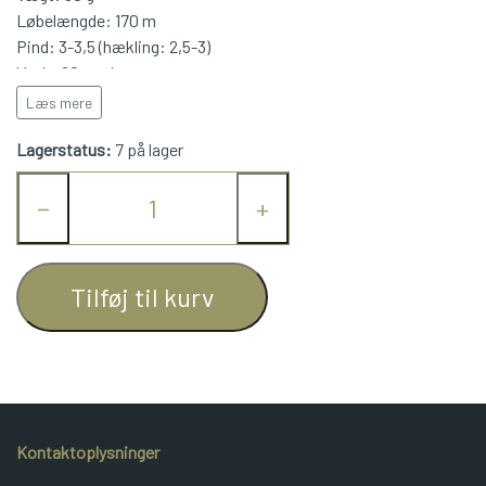
Løbelængde: 170 m
JUNIOR BOMULD
Pind: 3-3,5 (hækling: 2,5-3)
Vask: 60 grader
Læs mere
KNITPRO
Lagerstatus:
7 på lager
OPSKRIFTER
−
+
GAVEKORT
Tilføj til kurv
Kontaktoplysninger