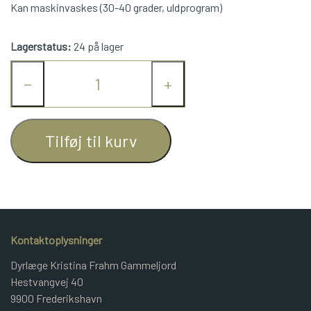
Kan maskinvaskes (30-40 grader, uldprogram)
JUNIOR BOMULD
Lagerstatus:
24 på lager
KNITPRO
−
+
OPSKRIFTER
Tilføj til kurv
GAVEKORT
Kontaktoplysninger
Dyrlæge Kristina Frahm Gammeljord
Hestvangvej 40
9900 Frederikshavn