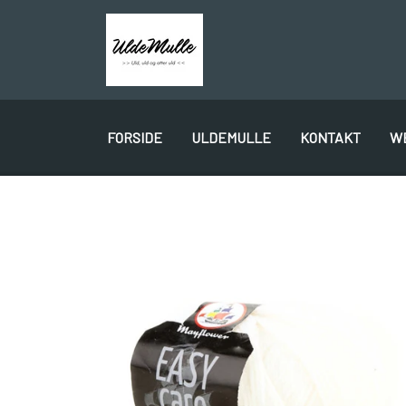
FORSIDE
ULDEMULLE
KONTAKT
W
PLÖTULOPI
LÉTTLOPI
1 CLASS
GAVEKORT