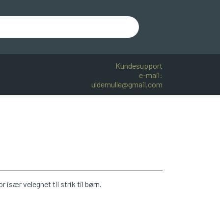
Kundesupport
e-mail:
uldemulle@gmail.com
R BOMULD
KNITPRO
OPSKRIFTER
 især velegnet til strik til børn.