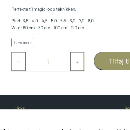
Perfekte til magic loop teknikken.
Pind: 3,5 - 4,0 - 4,5 - 5,0 - 5,5 - 6,0 - 7,0 - 8,0.
Wire: 60 cm - 80 cm - 100 cm - 120 cm.
Stoppere: 8 stk.
Nøgler: 4 stk.
Læs mere
Plastiklommer til opbevaring.
Tilføj t
−
+
Links
So
Salgs- og leveringsbetingelser
Cookies