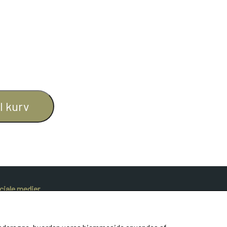
il kurv
ciale medier