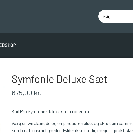
EBSHOP
ÁLAFOSS LOPI
EINBAND
BOMULD 8/4
JUNIO
Symfonie Deluxe Sæt
675,00 kr.
KnitPro Symfonie deluxe sæt i rosentræ.
Vælg en wirelængde og en pindestørrelse, og skru dem sammen
kombinationsmuligheder. Fylder ikke særlig meget - praktiske