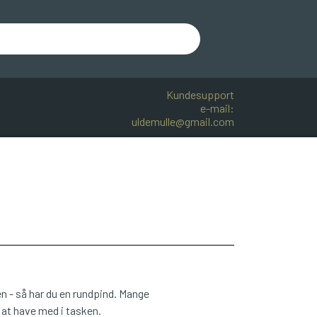
Kundesupport
e-mail:
uldemulle@gmail.com
R BOMULD
KNITPRO
OPSKRIFTER
 - så har du en rundpind. Mange
 at have med i tasken.