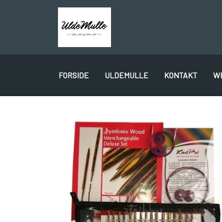
FORSIDE
ULDEMULLE
KONTAKT
W
PLÖTULOPI
LÉTTLOPI
1 CLASS
GAVEKORT