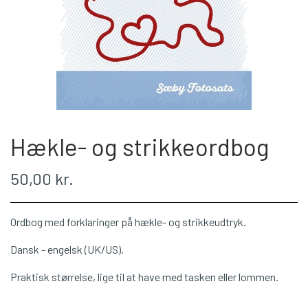
WEBSHOP
PLÖTULOPI
LÉTTLOPI
Hækle- og strikkeordbog
1 CLASS
50,00 kr.
ÁLAFOSS LOPI
Ordbog med forklaringer på hækle- og strikkeudtryk.
EINBAND
Dansk - engelsk (UK/US).
Praktisk størrelse, lige til at have med tasken eller lommen.
BOMULD 8/4