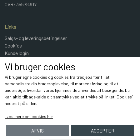
CVR: 35578307
Links
Salgs- og leveringsbetingelser
Cookies
Kunde login
UldeMulle
Vi bruger cookies
Kontakt
Vi bruger egne cookies og cookies fra tredjeparter til at
personalisere din brugeroplevelse, til markedsføring og til at
Sociale medier
undersøge, hvordan vores hjemmeside anvendes af besøgende. Du
kan altid tilbagekalde dit samtykke ved at trykke på linket 'Cookies'
nederst på siden.
Læs mere om cookies her
AFVIS
ACCEPTER