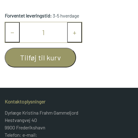
JUNIOR BOMULD
Forventet leveringstid:
3-5 hverdage
KNITPRO
−
+
OPSKRIFTER
Tilføj til kurv
GAVEKORT
Kontaktoplysninger
Dyrlæge Kristina Frahm Gammeljord
Hestvangvej 40
9900 Frederikshavn
Telefon: e-mail: